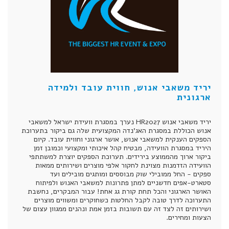
יריד משאבי אנוש, חווית עובד ולמידה
ארגונית​
יריד משאבי אנוש HR2027 נערך במסגרת וועידת ישראל למשאבי
אנוש הכוללת במסגרת האג'נדה המקצועית שלה גם ביקור בתערוכת
הספקים הענקית למשאבי אנוש, אושר ארגוני וחווית עובד. קיום
היריד במסגרת הוועידה, מבטיח קהל איכותי ומקצועי וכמובן זמן
ביקור ארוך מהממוצע בירידים. תערוכת הספקים יוצרת למשתתפי
הוועידה הזדמנות מצוינת לחקור אלפי מוצרים ושירותים ממאות
ספקים - החל ממובילי שוק מבוססים ומותגים מובילים ועד
סטארט-אפים חדשניים למתן פתרונות למשאבי האנוש ולפיתוח
האושר הארגוני והכל תחת קורת גג אחת! עבור המבקרים, נחשבת
התערוכה לדרך טובה לקבל החלטות כשחוקרים ומשווים מוצרים
ושירותים זה לצד זה עם תשובות בזמן אמת ונהנים ממגוון עצום של
הצעות ומחירים.