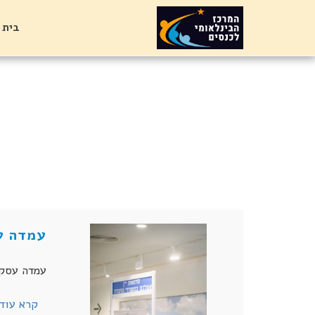
בית
עמדה ע
עמדה עסקית שטח ריצפה של 3 מ"ר (1.5 מטר
קרא עוד