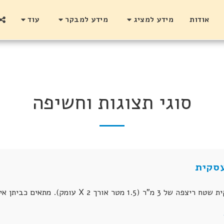
אודות
מידע למציג
מידע למבקר
עוד
סוגי תצוגות וחשיפה
סקית
 אורך X 2 עומק). מתאים כביתן אינפורמטיבי. ניתן להעמיד רול-אפ לצד הדלפק.