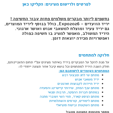
לפרטים ולרישום מציגים: הקליקו כאן
נחשפים ליותר מבקרים משלמים פחות עבור החשיפה !
יריד הוועדים - Expo2026, כולל בנוסף ליריד המוצרים,
גם יריד צעיר ומוצלח למשאבי אנוש ואושר ארגוני.
היריד המשולב, מאפשר למציג בו חשיפה כפולה
ואפשרויות מכירה יוצאות דופן.
חלוקה למתחמים
על מנת להקל על המבקרים ביריד באיתור מציגים עפ"י תחום התעניינותם,
חולק השנה היריד למתחמים וכל נושא קיבל אזור תצוגה ייחודי לו:
המתחמים העומדים לרשותכם הם:
מתחם שי לחג ומבצעי רכש
יריד משאבי אנוש
יריד תיירות לקבוצות וארגונים
מתחם ענף המזון, שירותי קייטרינג והסעדה
במתחם חברות ההפקה, תרבות ופנאי
מתחם הגיפט קארד, תווי השי ושוברי מתנה
מתחם לימודים, קורסים והשתלמויות
מתחם השקעות וביטוח סוציאלי
מספר מקומות התצוגה מוגבל