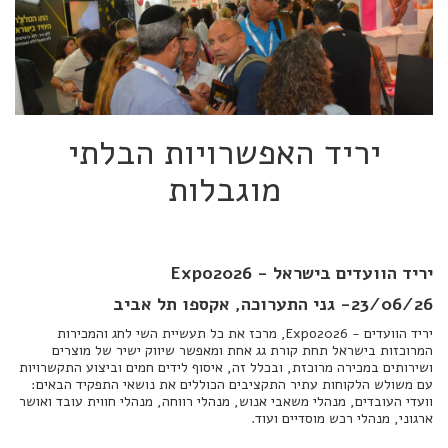
יריד האפשרויות הבלתי
מוגבלות
יריד הוועדים בישראל - Expo2026
23/06/26- גני התערוכה, אקספו תל אביב
יריד הוועדים - Expo2026, מרכז את כל תעשיית השי לחג והמכירות
המרוכזות בישראל תחת קורת גג אחת ומאפשר שיווק ישיר של מוצרים
ושירותים במכירה מרוכזת, ובכלל זה, איסוף לידים חמים וביצוע התקשרויות
עם משולש הלקוחות עתיר התקציבים הכוללים את נושאי התפקיד הבאים:
וועדי העובדים, מנהלי משאבי אנוש, מנהלי רווחה, מנהלי חווית עובד ואושר
ארגוני, מנהלי רכש מוסדיים ועוד.