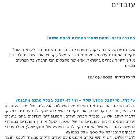
עובדים
בחברה טובה: מיהם שיאני המתנות לפסח השנה?
סקר חדש מגלה: כמה יקבלו העובדים בחברות השונות כדי לקראת פסח?
תקציב המתנות עלה משמעותית השנה: מעל 4.5 מיליארד שקל יחולקו בין
3.9 מיליון השכירים בישראל. אז איפה מקבלים הכי הרבה? כל הפרטים
בפנים
לי סיביליה 22/03/2022
שי לחג: מי יקבל 1,700 שקל - ומי לא יקבל בכלל מתנה מהבוס?
חברת ועדים, המרכזת את המידע על הפעילות הכלכלית של ועדי העובדים
בישראל, ערכה סקר שבחן את תקציבי השי לחג שקיבלו העובדים במשק.
לדברי יעקב אלוש, מנכ"ל חברת ועדים, המונופולים הגדולים בהם פועלים
ועדים חזקים חילקו לעובדים שי של 1,100 שקל ויותר; העובדים במשרדי
הממשלה וגופי הממשל האחרים קיבלו שי ממוצע של 900 שקל; ואילו עובדי
הבנקים קיבלו שי של 900 שקל בממוצע.
לדברי אלוש, "שווי השי בקרב ארגונים עם ועדים חזקים ממשיך לטפס וחוצה