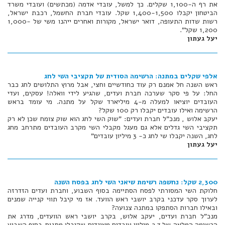
את רף ה-1,100 שקלים. כך למשל, עובדי אדמה (מכתשים) ועובדי משרד
הביטחון יקבלו 1,400-1,500 שקל. עובדי חברת החשמל, רכבת ישראל,
רשות שדות התעופה, דואר ישראל, מקורות ואחרים ייהנו משי של 1,000-
1,200 שקל".
יעל געתון
אלפי שקלים במתנה: הרשימה הסודית של תקציבי השי לחג
ראש השנה חל אמנם רק עוד כחודשיים וחצי, אבל מרוץ התלושים לחג כבר
החל: על פי סקר שערכה חברת ועדים, שהגיע לידי וואלה! עסקים, ועדי
העובדים יוציאו למעלה מ-4 מיליארד שקל על מתנה. מי עומד בראש
הרשימה ואילו עובדים יקבלו רק 100 שקל?
יעקב אלוש , מנכ"ל חברת ועדים: "שוק השי לחג הוא שוק צומח שכן לא רק
תקציבי השי גדלים אלא גם מעגל מקבלי השי מקרב העובדים מתרחב מחג
לחג, השנה יקבלו שי לחג כ- 3 מיליון עובדים"
יעל געתון
2,300 שקל: נחשפה רשימת שיאני השי לחג בפסח השנה
חלוקת השי המסורתי לפסח הסתיימה בסוף השבוע, וחברת ועדים הזדרזה
לערוך סקר עדכני בקרב יושבי ראש הוועד. אז מי קיבל תווי קנייה שמנים
ובאילו חברות הסתפקו במתנה צנועה?
מנכ"ל חברת ועדים, יעקב אלוש, בקרב יושבי ראש הוועדים, מדרג את
הרשימה המלאה של 2.7 מיליון עובדים מאוגדים שקיבלו מתנות בסוף השבוע