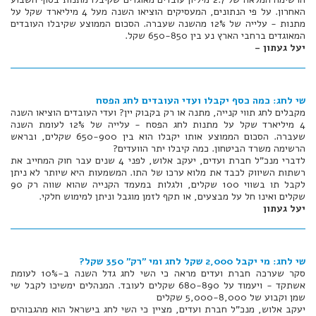
האחרון. על פי הנתונים, המעסיקים הוציאו השנה מעל 4 מיליארד שקל על
מתנות - עלייה של 12% מהשנה שעברה. הסכום הממוצע שקיבלו העובדים
המאוגדים ברחבי הארץ נע בין 650-850 שקל.
יעל געתון -
שי לחג: כמה כסף יקבלו ועדי העובדים לחג הפסח
מקבלים לחג תווי קנייה, מתנה או רק בקבוק יין? ועדי העובדים הוציאו השנה
4 מיליארד שקל על מתנות לחג הפסח - עלייה של 12% לעומת השנה
שעברה. הסכום הממוצע אותו יקבלו הוא בין 650-900 שקלים, ובראש
הרשימה משרד הביטחון. כמה קיבלו יתר הוועדים?
לדברי מנכ"ל חברת ועדים, יעקב אלוש, לפני 4 שנים עבר חוק המחייב את
רשתות השיווק לכבד את מלוא ערכו של התו. המשמעות היא שיותר לא ניתן
לקבל תו בשווי 100 שקלים, ולגלות במעמד הקנייה שהוא שווה רק 90
שקלים ואינו חל על מבצעים, או תקף לזמן מוגבל וניתן למימוש חלקי.
יעל געתון
שי לחג: מי יקבל 2,000 שקל לחג ומי "רק" 350 שקל?
סקר שערכה חברת ועדים מראה כי השי לחג גדל השנה ב-10% לעומת
אשתקד - ויעמוד על 680-890 שקלים לעובד. המנהלים ימשיכו לקבל שי
שמן וקבוע של 5,000-8,000 שקלים
יעקב אלוש, מנכ"ל חברת ועדים, מציין כי השי לחג בישראל הוא מהגבוהים